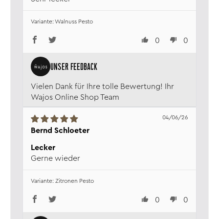
Kohlenhydrate:
5,40 g
davon Zucker:
5,0 g
Walnuss Pesto
Eiweiß:
3,0 g
Salz:
2,48 g
0
0
Verantw. Lebensmittel­
Wajos GmbH, Zur Höhe 1, D-56812
unternehmen:
Dohr, www.wajos.de
Vielen Dank für Ihre tolle Bewertung! Ihr
Wajos Online Shop Team
04/06/26
Bernd Schloeter
Lecker
Gerne wieder
Zitronen Pesto
0
0