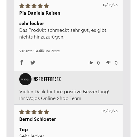
– Gemüse mit Pesto: Gebratenes oder gegrilltes Gemüse
Tomaten, Paprika, MANDELN, 4%
13/06/26
mit Pesto beträufeln, um es noch leckerer zu machen.
Tomatenmark doppelt
Pia Daniela Reisen
konzentriert, Kakobutter, Würze,
sehr lecker
Aceto Balsamico die Modena
Das Produkt schmeckt sehr gut, es gibt
(g.g.A) (Weinessig,
nichts hinzuzufügen.
Traubenmostkonzentrat)
(SULFITE), Gewürze, Knoblauch,
Basilikum Pesto
Zucker, Salz, Verdickungsmittel:
Johannisbrotkernmehl, 0,1% Chili.
0
0
Inhalt:
175 g
Verkehrs­bezeichnung:
Oliven-Brotaufstrich
Aufbewahrung:
Trocken, wärme- und
lichtgeschützt lagern. Nach dem
Vielen Dank für Ihre positive Bewertung!
Öffnen im Kühlschrank
Ihr Wajos Online Shop Team
aufbewahren.
Nährwerte:
Angaben pro 100g
04/06/26
Energie:
757 kJ / 180,77 kcal
Bernd Schloeter
Fett:
15,90 g
davon gesättigte
Top
Fettsäuren:
3,00 g
Sehr lecker