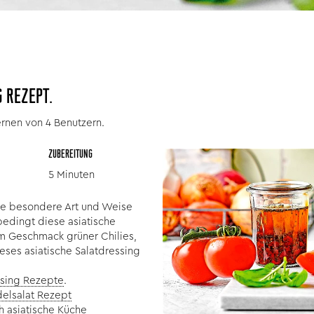
 REZEPT.
ernen von 4 Benutzern.
ZUBEREITUNG
5 Minuten
ine besondere Art und Weise
edingt diese asiatische
m Geschmack grüner Chilies,
ieses asiatische Salatdressing
sing Rezepte
.
elsalat Rezept
h asiatische Küche