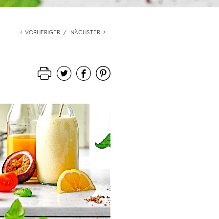
← VORHERIGER
/
NÄCHSTER →