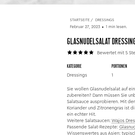
STARTSEITE
/
DRESSINGS
Februar 27, 2023
1 min lesen.
GLASNUDELSALAT DRESSING
Bewertet mit 5 St
KATEGORIE
PORTIONEN
Dressings
1
Sie wollen Glasnudelsalat auf e
zubereiten? Dann müssen Sie unb
Salatsauce ausprobieren. Mit de
Koriander und Zitronengras ist d
ein echter Hit.
Weitere Salatsaucen:
Wajos Dres
Passende Salat-Rezepte:
Glasnud
Wissenswertes aus Asien:
typisc