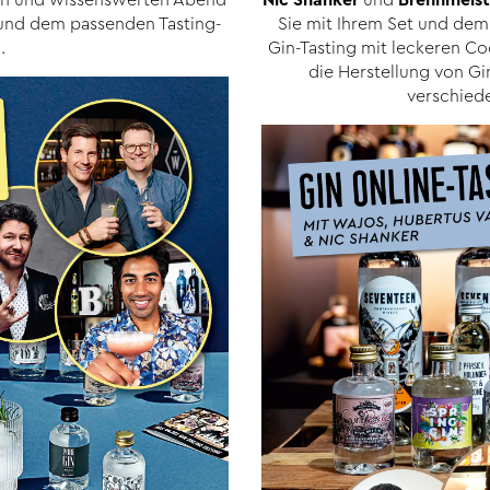
x und dem passenden Tasting-
Sie mit Ihrem Set und dem 
.
Gin-Tasting mit leckeren Coc
die Herstellung von G
verschiede