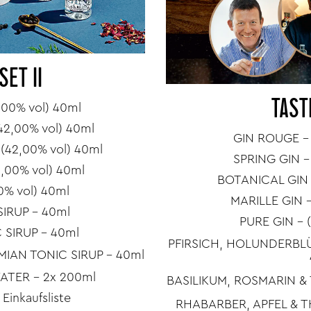
SET II
TAST
00% vol) 40ml
42,00% vol) 40ml
GIN ROUGE - 
42,00% vol) 40ml
SPRING GIN -
,00% vol) 40ml
BOTANICAL GIN 
0% vol) 40ml
MARILLE GIN –
IRUP – 40ml
PURE GIN - 
 SIRUP - 40ml
PFIRSICH, HOLUNDERBLÜ
MIAN TONIC SIRUP – 40ml
ATER - 2x 200ml
BASILIKUM, ROSMARIN & 
 Einkaufsliste
RHABARBER, APFEL & T