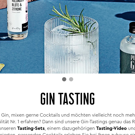
GIN TASTING
n Gin, mixen gerne Cocktails und möchten vielleicht noch meh
lität Nr. 1 erfahren? Dann sind unsere Gin-Tastings genau das R
 unseren
Tasting-Sets
, einem dazugehörigen
Tasting-Video
un
eierten, passenden Cocktails erleben Sie bei Ihnen zuhause ei