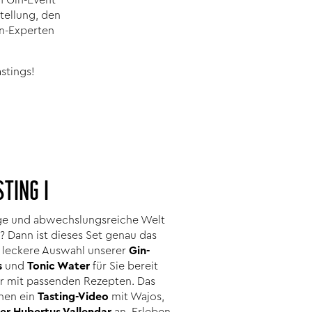
tellung, den
in-Experten
stings!
STING I
tige und abwechslungsreiche Welt
? Dann ist dieses Set genau das
ne leckere Auswahl unserer
Gin-
s
und
Tonic Water
für Sie bereit
er mit passenden Rezepten. Das
hnen ein
Tasting-Video
mit Wajos,
er Hubertus Vallendar
an. Erleben