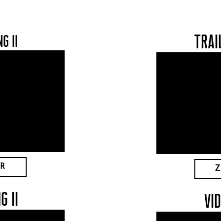
G II
TRAI
ER
Z
G II
VI