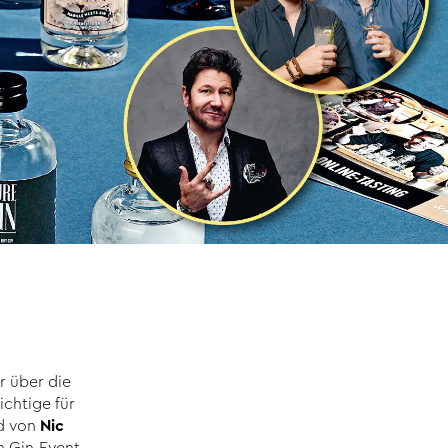
r über die
ichtige für
d von
Nic
n Gin-Event