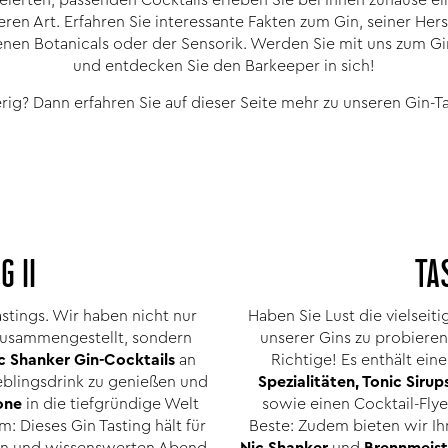
ren Art. Erfahren Sie interessante Fakten zum Gin, seiner Hers
nen Botanicals oder der Sensorik. Werden Sie mit uns zum G
und entdecken Sie den Barkeeper in sich!
rig? Dann erfahren Sie auf dieser Seite mehr zu unseren Gin-Ta
G II
TA
stings. Wir haben nicht nur
Haben Sie Lust die vielsei
 zusammengestellt, sondern
unserer Gins zu probieren
c Shanker Gin-Cocktails
an
Richtige! Es enthält ei
ieblingsdrink zu genießen und
Spezialitäten, Tonic Sirup
one
in die tiefgründige Welt
sowie einen Cocktail-Fly
: Dieses Gin Tasting hält für
Beste: Zudem bieten wir I
men und wissenswerten Abend
Nic Shanker
und
Brennmeist