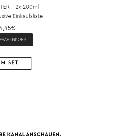
ER - 2x 200ml
lusive Einkaufsliste
4,45€
N WARENKORB
UM SET
UBE KANAL ANSCHAUEN.