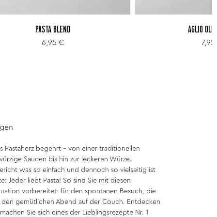
PASTA BLEND
AGLIO OLI
6,95 €
7,95
ngen
as Pastaherz begehrt – von einer traditionellen
 würzige Saucen bis hin zur leckeren Würze.
ericht was so einfach und dennoch so vielseitig ist
: Jeder liebt Pasta! So sind Sie mit diesen
ituation vorbereitet: für den spontanen Besuch, die
ch den gemütlichen Abend auf der Couch. Entdecken
 machen Sie sich eines der Lieblingsrezepte Nr. 1