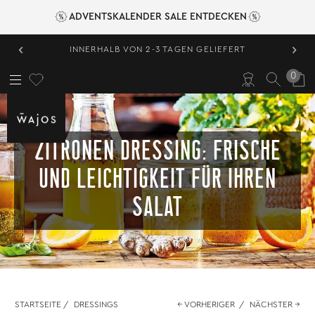
ADVENTSKALENDER SALE ENTDECKEN
‹
›
INNERHALB VON 2-3 TAGEN GELIEFERT
0
ZITRONEN DRESSING: FRISCHE
UND LEICHTIGKEIT FÜR IHREN
SALAT
STARTSEITE
/
DRESSINGS
← VORHERIGER
/
NÄCHSTER →