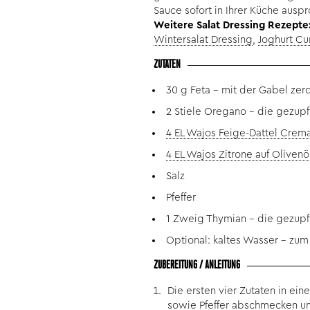
Sauce sofort in Ihrer Küche ausp
Weitere Salat Dressing Rezepte
Wintersalat Dressing
,
Joghurt Cu
ZUTATEN
30 g Feta – mit der Gabel zer
2 Stiele Oregano – die gezupf
4 EL Wajos Feige-Dattel Crem
4 EL Wajos Zitrone auf Olivenö
Salz
Pfeffer
1 Zweig Thymian – die gezupf
Optional: kaltes Wasser – zu
ZUBEREITUNG / ANLEITUNG
Die ersten vier Zutaten in e
sowie Pfeffer abschmecken un