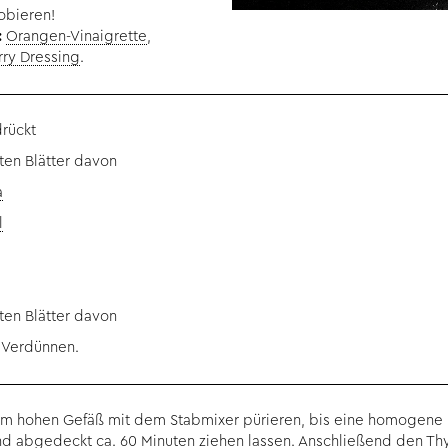
robieren!
:
Orangen-Vinaigrette
,
rry Dressing
.
drückt
ten Blätter davon
a
l
ten Blätter davon
m Verdünnen.
inem hohen Gefäß mit dem Stabmixer pürieren, bis eine homogene 
d abgedeckt ca. 60 Minuten ziehen lassen. Anschließend den Th