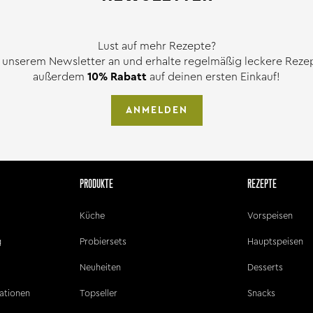
Lust auf mehr Rezepte?
 unserem Newsletter an und erhalte regelmäßig leckere Rezept
außerdem
10% Rabatt
auf deinen ersten Einkauf!
ANMELDEN
PRODUKTE
REZEPTE
Küche
Vorspeisen
g
Probiersets
Hauptspeisen
Neuheiten
Desserts
ationen
Topseller
Snacks