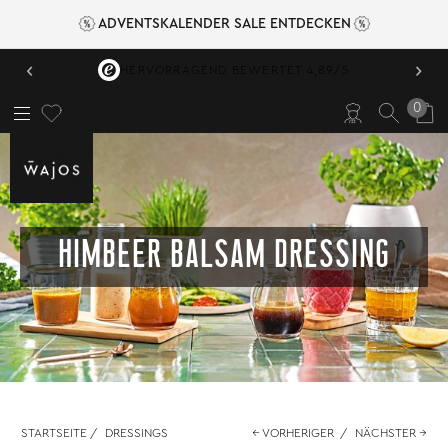
ADVENTSKALENDER SALE ENTDECKEN
‹
›
HERVORRAGEND BEWERTET 4,89/5
0
HIMBEER BALSAM DRESSING
STARTSEITE
/
DRESSINGS
← VORHERIGER
/
NÄCHSTER →