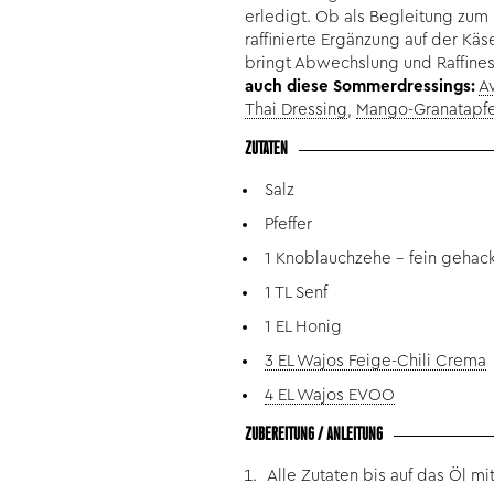
erledigt. Ob als Begleitung zum
raffinierte Ergänzung auf der Käs
bringt Abwechslung und Raffines
auch diese Sommerdressings:
A
Thai Dressing
,
Mango-Granatapfe
ZUTATEN
Salz
Pfeffer
1 Knoblauchzehe – fein gehack
1 TL Senf
1 EL Honig
3 EL Wajos Feige-Chili Crema
4 EL Wajos EVOO
ZUBEREITUNG / ANLEITUNG
Alle Zutaten bis auf das Öl m