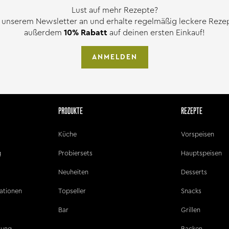
Lust auf mehr Rezepte?
 unserem Newsletter an und erhalte regelmäßig leckere Rezept
außerdem
10% Rabatt
auf deinen ersten Einkauf!
ANMELDEN
PRODUKTE
REZEPTE
Küche
Vorspeisen
g
Probiersets
Hauptspeisen
Neuheiten
Desserts
ationen
Topseller
Snacks
Bar
Grillen
ärung
Backen