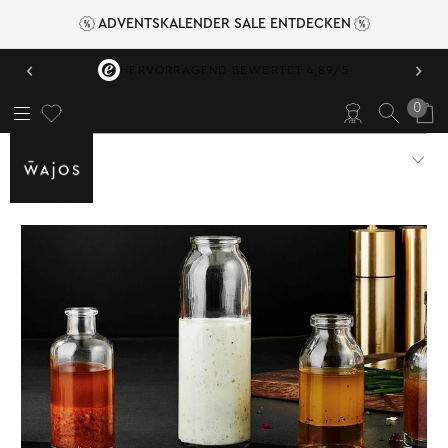
ADVENTSKALENDER SALE ENTDECKEN
‹
›
HERVORRAGEND BEWERTET 4,89/5
0
SALATE
DRESSINGS