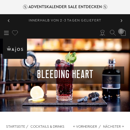
ADVENTSKALENDER SALE ENTDECKEN
‹
›
INNERHALB VON 2-3 TAGEN GELIEFERT
0
BLEEDING HEART
STARTSEITE
/
COCKTAILS & DRINKS
← VORHERIGER
/
NÄCHSTER →