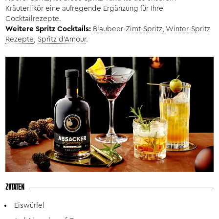
Kräuterlikör eine aufregende Ergänzung für Ihre
Cocktailrezepte.
Weitere Spritz Cocktails:
Blaubeer-Zimt-Spritz
,
Winter-Spritz
Rezepte
,
Spritz d'Amour
.
ZUTATEN
Eiswürfel