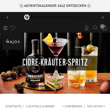
ADVENTSKALENDER SALE ENTDECKEN
‹
›
HERVORRAGEND BEWERTET 4,89/5
0
CIDRE-KRÄUTER-SPRITZ
STARTSEITE
/
COCKTAILS & DRINKS
← VORHERIGER
/
NÄCHSTER →