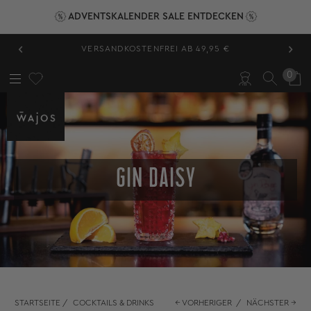
ADVENTSKALENDER SALE ENTDECKEN
‹
›
VERSANDKOSTENFREI AB 49,95 €
0
GIN DAISY
STARTSEITE
/
COCKTAILS & DRINKS
← VORHERIGER
/
NÄCHSTER →