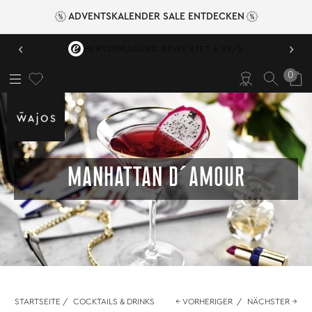
ADVENTSKALENDER SALE ENTDECKEN
‹
›
HERVORRAGEND BEWERTET 4,89/5
0
MANHATTAN D´AMOUR
STARTSEITE
/
COCKTAILS & DRINKS
← VORHERIGER
/
NÄCHSTER →