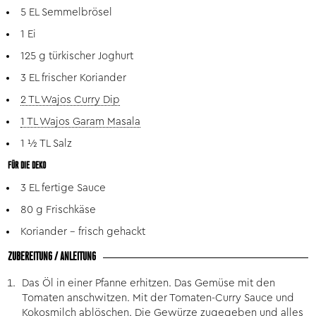
5 EL Semmelbrösel
1 Ei
125 g türkischer Joghurt
3 EL frischer Koriander
2 TL Wajos Curry Dip
1 TL Wajos Garam Masala
1 ½ TL Salz
FÜR DIE DEKO
3 EL fertige Sauce
80 g Frischkäse
Koriander – frisch gehackt
ZUBEREITUNG / ANLEITUNG
Das Öl in einer Pfanne erhitzen. Das Gemüse mit den
Tomaten anschwitzen. Mit der Tomaten-Curry Sauce und
Kokosmilch ablöschen. Die Gewürze zugegeben und alles