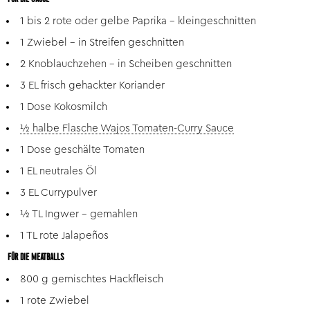
1 bis 2 rote oder gelbe Paprika – kleingeschnitten
1 Zwiebel – in Streifen geschnitten
2 Knoblauchzehen – in Scheiben geschnitten
3 EL frisch gehackter Koriander
1 Dose Kokosmilch
½ halbe Flasche Wajos Tomaten-Curry Sauce
1 Dose geschälte Tomaten
1 EL neutrales Öl
3 EL Currypulver
½ TL Ingwer – gemahlen
1 TL rote Jalapeños
FÜR DIE MEATBALLS
800 g gemischtes Hackfleisch
1 rote Zwiebel