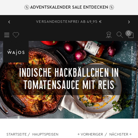
ADVENTSKALENDER SALE ENTDECKEN
‹
›
VERSANDKOSTENFREI AB 49,95 €
0
INDISCHE HACKBÄLLCHEN IN
TOMATENSAUCE MIT REIS
STARTSEITE
/
HAUPTSPEISEN
← VORHERIGER
/
NÄCHSTER →