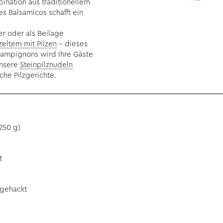
nation aus traditionellem
s Balsamicos schafft ein
er oder als Beilage
eltem mit Pilzen
– dieses
ampignons wird Ihre Gäste
unsere
Steinpilznudeln
che Pilzgerichte.
250 g)
t
n gehackt