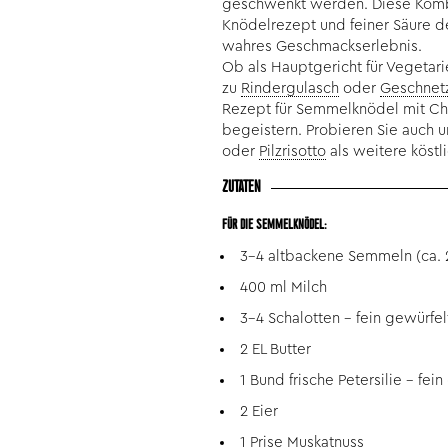
geschwenkt werden. Diese Kombi
Knödelrezept und feiner Säure de
wahres Geschmackserlebnis.
Ob als Hauptgericht für Vegetari
zu
Rindergulasch
oder
Geschnetz
Rezept für Semmelknödel mit Ch
begeistern. Probieren Sie auch 
oder
Pilzrisotto
als weitere köstli
ZUTATEN
FÜR DIE SEMMELKNÖDEL:
3-4 altbackene Semmeln (ca. 
400 ml Milch
3-4 Schalotten - fein gewürfel
2 EL Butter
1 Bund frische Petersilie - fei
2 Eier
1 Prise Muskatnuss