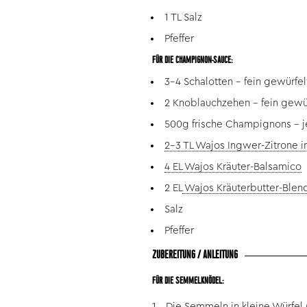
1 TL Salz
Pfeffer
FÜR DIE CHAMPIGNON-SAUCE:
3-4 Schalotten - fein gewürfel
2 Knoblauchzehen - fein gewü
500g frische Champignons - je
2-3 TL Wajos Ingwer-Zitrone i
4 EL Wajos Kräuter-Balsamico
2 EL
Wajos Kräuterbutter-Blen
Salz
Pfeffer
ZUBEREITUNG / ANLEITUNG
FÜR DIE SEMMELKNÖDEL:
Die Semmeln in kleine Würfel 