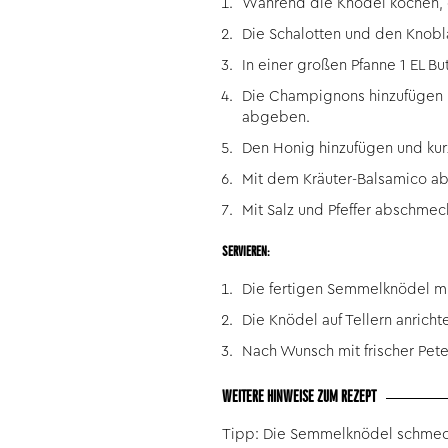
Während die Knödel kochen, d
Die Schalotten und den Knobla
In einer großen Pfanne 1 EL B
Die Champignons hinzufügen un
abgeben.
Den Honig hinzufügen und kurz
Mit dem Kräuter-Balsamico abl
Mit Salz und Pfeffer abschmec
SERVIEREN:
Die fertigen Semmelknödel mi
Die Knödel auf Tellern anric
Nach Wunsch mit frischer Peter
WEITERE HINWEISE ZUM REZEPT
Tipp: Die Semmelknödel schmec