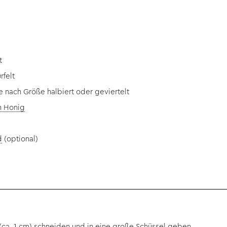
t
rfelt
 nach Größe halbiert oder geviertelt
n Honig
d
(optional)
(ca. 1 cm) schneiden und in eine große Schüssel geben.