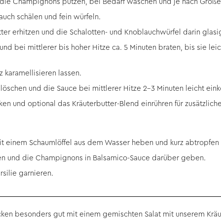
ie Champignons putzen, bei Bedarf waschen und je nach Größe h
uch schälen und fein würfeln.
utter erhitzen und die Schalotten- und Knoblauchwürfel darin glasi
d bei mittlerer bis hoher Hitze ca. 5 Minuten braten, bis sie leic
 karamellisieren lassen.
öschen und die Sauce bei mittlerer Hitze 2-3 Minuten leicht eink
ken und optional das Kräuterbutter-Blend einrühren für zusätzlic
t einem Schaumlöffel aus dem Wasser heben und kurz abtropfen 
hten und die Champignons in Balsamico-Sauce darüber geben.
silie garnieren.
ken besonders gut mit einem
gemischten Salat
mit unserem
Krä