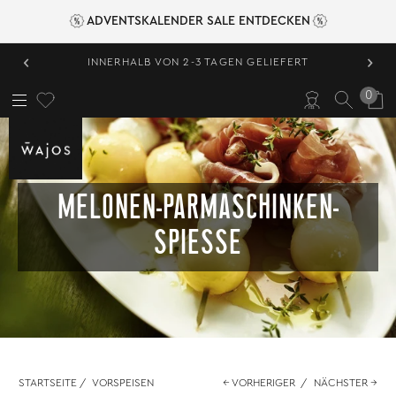
ADVENTSKALENDER SALE ENTDECKEN
‹
›
INNERHALB VON 2-3 TAGEN GELIEFERT
0
MELONEN-PARMASCHINKEN-
SPIESSE
STARTSEITE
/
VORSPEISEN
← VORHERIGER
/
NÄCHSTER →