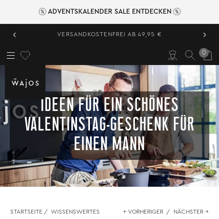
ADVENTSKALENDER SALE ENTDECKEN
‹
›
VERSANDKOSTENFREI AB 49,95 €
0
IDEEN FÜR EIN SCHÖNES
VALENTINSTAG-GESCHENK FÜR
EINEN MANN
STARTSEITE
/
WISSENSWERTES
← VORHERIGER
/
NÄCHSTER →