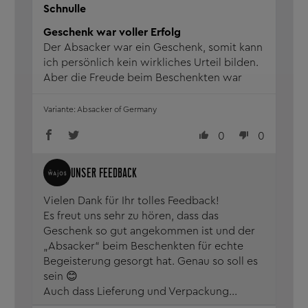
Schnulle
Geschenk war voller Erfolg
Der Absacker war ein Geschenk, somit kann
ich persönlich kein wirkliches Urteil bilden.
Aber die Freude beim Beschenkten war
sehr groß, er ließ es sich nicht nehmen dies
gleich zu kosten und er war sehr begeistert
Absacker of Germany
- man kann schon sagen er schwärmte
0
0
davon.
Die Lieferzeit war sehr kurz und wirklich gut
verpackt.
Ich glaube hier kaufe ich öfters...
Mehr lesen
Vielen Dank für Ihr tolles Feedback!
Es freut uns sehr zu hören, dass das
Geschenk so gut angekommen ist und der
„Absacker“ beim Beschenkten für echte
Begeisterung gesorgt hat. Genau so soll es
sein 😊
Auch dass Lieferung und Verpackung...