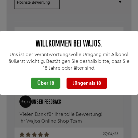
02/07/26
Andreas Schmidt
WILLKOMMEN BEI WAJOS.
Einfach lecker
Uns ist der verantwortungsvolle Umgang mit Alkohol
Ein Kräuterlikör zum genießen.
äußerst wichtig. Bestätigen Sie deshalb bitte, dass Sie
18 Jahre oder älter sind.
Absacker of Germany
Über 18
Jünger als 18
0
0
Vielen Dank für Ihre tolle Bewertung!
Ihr Wajos Online Shop Team
27/04/26