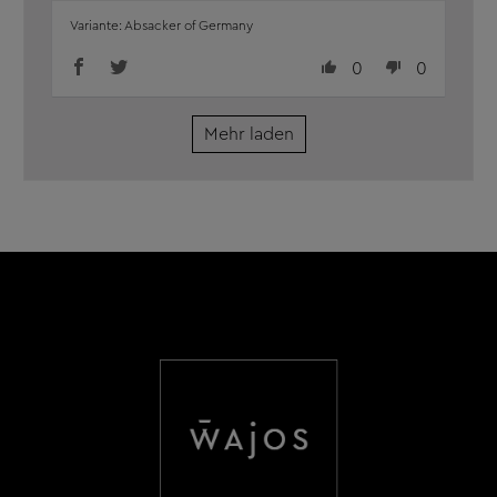
einmal eine frische, feine Note. Ob mit
Absacker of Germany
Familie oder Freunden: Er rundet den
0
0
Abend einfach perfekt ab. Würzig,
ausgewogen und nie aufdringlich genau so,
wie man sich einen hochwertigen
Mehr laden
Kräuterlikör wünscht. Für uns gehört er...
Mehr lesen