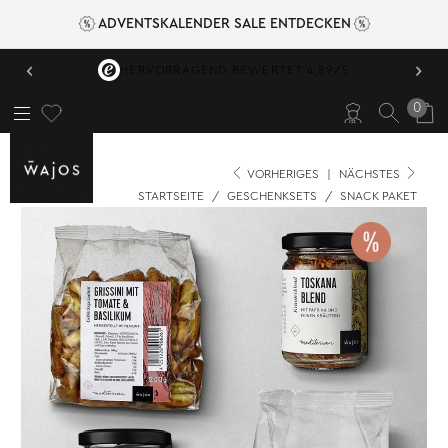
ADVENTSKALENDER SALE ENTDECKEN
‹
›
HERVORRAGEND BEWERTET 4,89/5
0
VORHERIGES
|
NÄCHSTES
STARTSEITE
/
GESCHENKSETS
/
SNACK PAKET