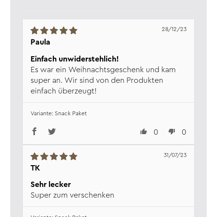
perfekte Wahl für alle, die es lieber ohne Knoblauch
mögen. Mit einer angenehmen Kräuternote und dem
frischen Geschmack des Basilikums ist sie ein tolles
28/12/23
Topping für geröstetes Brot, unsere Grissini oder Cracker.
Paula
Einfach unwiderstehlich!
Toskana Blend
Es war ein Weihnachtsgeschenk und kam
Die typischen Kräuter und Gewürze der Toskana vereint in
super an. Wir sind von den Produkten
einer Würzmischung: Der Toskana Blend schmeckt
einfach überzeugt!
klassisch als Dip zu Grissini oder als Brotaufstrich mit
Snack Paket
Frischkäse.
0
0
Sie nehmen nicht an unserer Cocktail-Comedy-Night teil?
Gar kein Problem! Das Set ist natürlich auch ein leckerer
31/07/23
Snack für gemütliche Abendende auf der Couch, den
TK
spontanen Besuch, das Pick-Nick oder einfach für
Sehr lecker
zwischendurch. Entdecken Sie außerdem noch weitere
Super zum verschenken
Verwendungsideen dieser Spezialitäten auf den
jeweiligen Produktseiten.