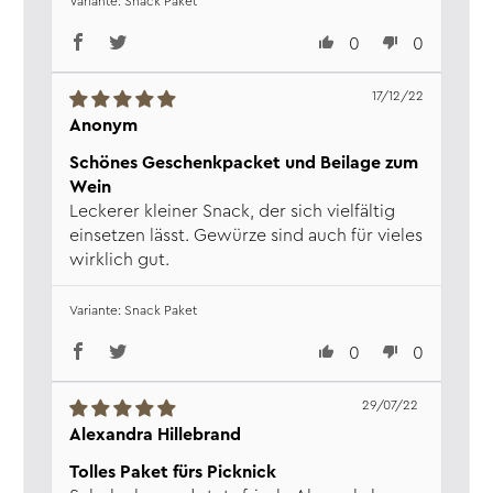
Snack Paket
Verantw. Lebensmittel­
Wajos GmbH, Zur Höhe 1, D-56812
0
0
unternehmen:
Dohr, www.wajos.de
17/12/22
Anonym
Schönes Geschenkpacket und Beilage zum
Wein
Leckerer kleiner Snack, der sich vielfältig
einsetzen lässt. Gewürze sind auch für vieles
wirklich gut.
Snack Paket
0
0
29/07/22
Alexandra Hillebrand
Tolles Paket fürs Picknick