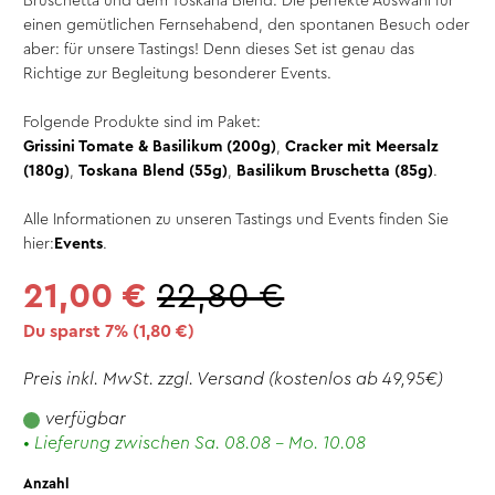
Bruschetta und dem Toskana Blend. Die perfekte Auswahl für
einen gemütlichen Fernsehabend, den spontanen Besuch oder
aber: für unsere Tastings! Denn dieses Set ist genau das
Richtige zur Begleitung besonderer Events.
Folgende Produkte sind im Paket:
Grissini Tomate & Basilikum (200g)
,
Cracker mit Meersalz
(180g)
,
Toskana Blend (55g)
,
Basilikum Bruschetta (85g)
.
Alle Informationen zu unseren Tastings und Events finden Sie
hier:
Events
.
21,00 €
22,80 €
Du sparst 7% (
1,80 €
)
Preis inkl. MwSt. zzgl.
Versand
(kostenlos ab 49,95€)
verfügbar
• Lieferung zwischen Sa. 08.08 - Mo. 10.08
Anzahl