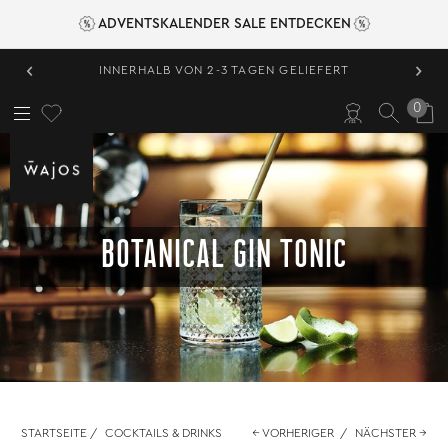
ADVENTSKALENDER SALE ENTDECKEN
‹
›
INNERHALB VON 2-3 TAGEN GELIEFERT
0
BOTANICAL GIN TONIC
STARTSEITE
/
COCKTAILS & DRINKS
← VORHERIGER
/
NÄCHSTER →