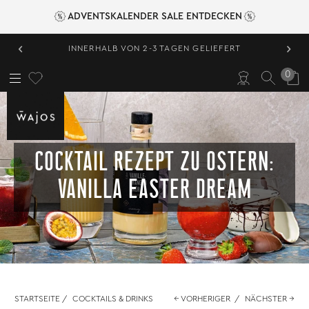
ADVENTSKALENDER SALE ENTDECKEN
‹
›
HERVORRAGEND BEWERTET 4,89/5
0
COCKTAIL REZEPT ZU OSTERN:
VANILLA EASTER DREAM
STARTSEITE
/
COCKTAILS & DRINKS
← VORHERIGER
/
NÄCHSTER →