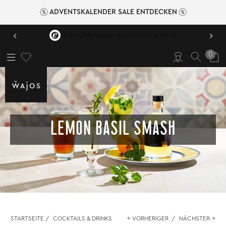
ADVENTSKALENDER SALE ENTDECKEN
‹
›
HERVORRAGEND BEWERTET 4,89/5
0
LEMON BASIL SMASH
STARTSEITE
/
COCKTAILS & DRINKS
← VORHERIGER
/
NÄCHSTER →