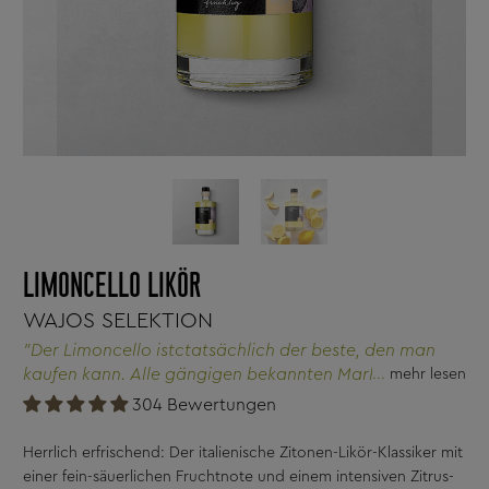
LIMONCELLO LIKÖR
WAJOS SELEKTION
"Der Limoncello istctatsächlich der beste, den man
kaufen kann. Alle gängigen bekannten Marken sind
mehr lesen
nicht mal annähernd so lecker, wie dieser Limoncello.
304 Bewertungen
Von mir 5 Sterne"
Herrlich erfrischend: Der italienische Zitonen-Likör-Klassiker mit
einer fein-säuerlichen Fruchtnote und einem intensiven Zitrus-