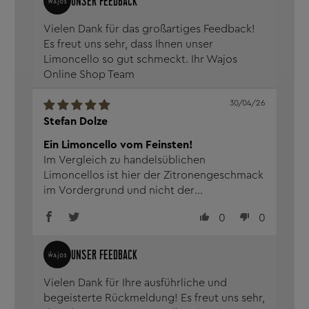
Vielen Dank für das großartiges Feedback!
Es freut uns sehr, dass Ihnen unser
Limoncello so gut schmeckt. Ihr Wajos
Online Shop Team
30/04/26
Stefan Dolze
Ein Limoncello vom Feinsten!
Im Vergleich zu handelsüblichen
Limoncellos ist hier der Zitronengeschmack
im Vordergrund und nicht der
„Zuckerlikör“! Feine Zitrusnoten und man
0
0
kann die Limmettenschalen förmlich auf der
Zunge „spüren“! Empfehlenswert!
Vielen Dank für Ihre ausführliche und
begeisterte Rückmeldung! Es freut uns sehr,