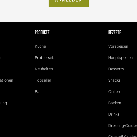
ANMELDEN
PRODUKTE
REZEPTE
Küche
Vorspeisen
g
Probiersets
Hauptspeisen
Neuheiten
Desserts
ationen
Topseller
Snacks
Bar
Grillen
ärung
Backen
Drinks
Dressing-Guide
Cocktail-Guides