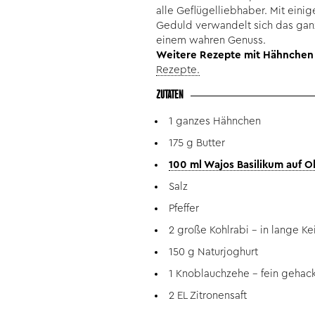
alle Geflügelliebhaber. Mit eini
Geduld verwandelt sich das gan
einem wahren Genuss.
Weitere Rezepte mit Hähnchen f
Rezepte.
ZUTATEN
1 ganzes Hähnchen
175 g Butter
100 ml Wajos Basilikum auf O
Salz
Pfeffer
2 große Kohlrabi – in lange Ke
150 g Naturjoghurt
1 Knoblauchzehe – fein gehack
2 EL Zitronensaft