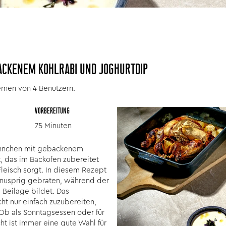
CKENEM KOHLRABI UND JOGHURTDIP
ernen von 4 Benutzern.
VORBEREITUNG
75 Minuten
ähnchen mit gebackenem
ht, das im Backofen zubereitet
Fleisch sorgt. In diesem Rezept
nusprig gebraten, während der
 Beilage bildet. Das
ht nur einfach zuzubereiten,
Ob als Sonntagsessen oder für
t ist immer eine gute Wahl für