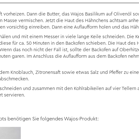
t vorheizen. Dann die Butter, das Wajos Basilikum auf Olivenöl so
en Masse vermischen. Jetzt die Haut des Hähnchens achtsam anh
ten vorsichtig einreiben. Dann eine Auflaufform holen und das Häh
hälen und mit einem Messer in viele lange Keile schneiden. Die 
 diese für ca. 50 Minuten in den Backofen schieben. Die Haut des 
Wenn das noch nicht der Fall ist, sollte der Backofen auf Oberhi
nuten garen. Im Anschluss die Auflaufform aus dem Backofen ne
t dem Knoblauch, Zitronensaft sowie etwas Salz und Pfeffer zu ein
 abschmecken.
chneiden und zusammen mit den Kohlrabikeilen auf vier Tellern a
t servieren.
pts benötigen Sie folgendes Wajos-Produkt: