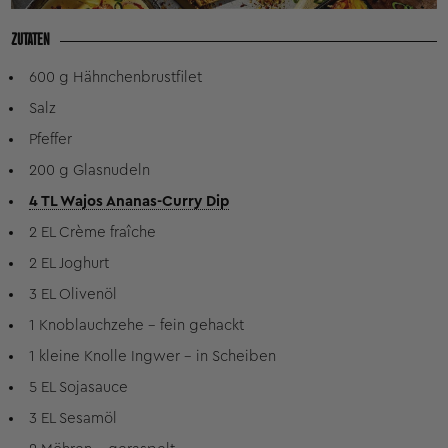
ZUTATEN
600 g Hähnchenbrustfilet
Salz
Pfeffer
200 g Glasnudeln
4 TL Wajos Ananas-Curry Dip
2 EL Crème fraîche
2 EL Joghurt
3 EL Olivenöl
1 Knoblauchzehe – fein gehackt
1 kleine Knolle Ingwer – in Scheiben
5 EL Sojasauce
3 EL Sesamöl