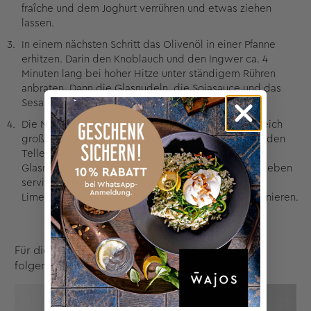
fraîche und dem Joghurt verrühren und etwas ziehen
lassen.
In einem nächsten Schritt das Olivenöl in einer Pfanne
erhitzen. Darin den Knoblauch und den Ingwer ca. 4
Minuten lang bei hoher Hitze unter ständigem Rühren
anbraten. Dann die Glasnudeln, die Sojasauce und das
Sesamöl hinzugeben und gut schwenken.
Die Nudeln auf vier Tellern verteilen. Das Filet in gleich
große Scheiben schneiden und diese ebenfalls auf den
Tellern verteilen. Den Dip wahlweise über den
Glasnudelsalat geben oder in einem Schälchen daneben
servieren. Mit den Möhren, Frühlingszwiebeln,
Limettenspalten, Erdnüssen und dem Koriander garnieren.
Für die Zubereitung des Rezepts benötigen Sie
folgendes Wajos-Produkt: