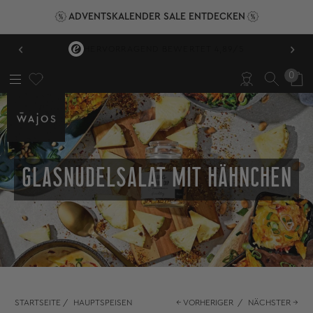
ADVENTSKALENDER SALE ENTDECKEN
‹
›
HERVORRAGEND BEWERTET 4,89/5
0
GLASNUDELSALAT MIT HÄHNCHEN
STARTSEITE
/
HAUPTSPEISEN
← VORHERIGER
/
NÄCHSTER →