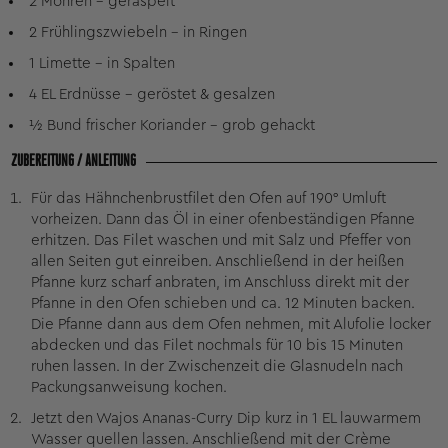
2 Möhren – geraspelt
2 Frühlingszwiebeln – in Ringen
1 Limette – in Spalten
4 EL Erdnüsse – geröstet & gesalzen
½ Bund frischer Koriander – grob gehackt
ZUBEREITUNG / ANLEITUNG
Für das Hähnchenbrustfilet den Ofen auf 190° Umluft
vorheizen. Dann das Öl in einer ofenbeständigen Pfanne
erhitzen. Das Filet waschen und mit Salz und Pfeffer von
allen Seiten gut einreiben. Anschließend in der heißen
Pfanne kurz scharf anbraten, im Anschluss direkt mit der
Pfanne in den Ofen schieben und ca. 12 Minuten backen.
Die Pfanne dann aus dem Ofen nehmen, mit Alufolie locker
abdecken und das Filet nochmals für 10 bis 15 Minuten
ruhen lassen. In der Zwischenzeit die Glasnudeln nach
Packungsanweisung kochen.
Jetzt den Wajos Ananas-Curry Dip kurz in 1 EL lauwarmem
Wasser quellen lassen. Anschließend mit der Crème