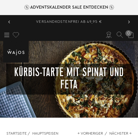
ADVENTSKALENDER SALE ENTDECKEN
‹
›
VERSANDKOSTENFREI AB 49,95 €
0
KÜRBIS-TARTE MIT SPINAT UND
FETA
STARTSEITE
/
HAUPTSPEISEN
← VORHERIGER
/
NÄCHSTER →