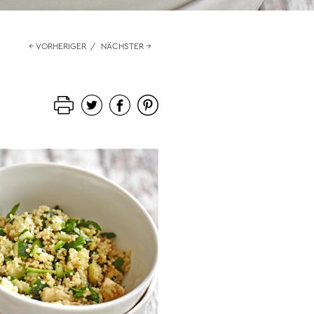
← VORHERIGER
/
NÄCHSTER →