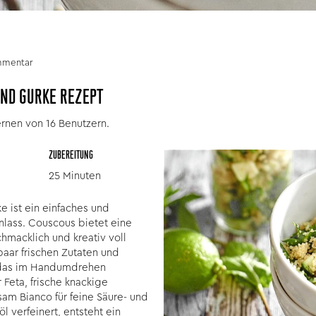
mmentar
UND GURKE REZEPT
ernen von 16 Benutzern.
ZUBEREITUNG
25 Minuten
e ist ein einfaches und
Anlass. Couscous bietet eine
chmacklich und kreativ voll
paar frischen Zutaten und
 das im Handumdrehen
 Feta, frische knackige
sam Bianco für feine Säure- und
 verfeinert, entsteht ein