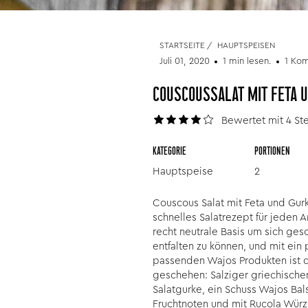
STARTSEITE
/
HAUPTSPEISEN
Juli 01, 2020
1 min lesen.
1 Ko
COUSCOUSSALAT MIT FETA 
Bewertet mit 4 St
KATEGORIE
PORTIONEN
Hauptspeise
2
Couscous Salat mit Feta und Gurk
schnelles Salatrezept für jeden 
recht neutrale Basis um sich ges
entfalten zu können, und mit ein 
passenden Wajos Produkten ist
geschehen: Salziger griechischer
Salatgurke, ein Schuss Wajos Bal
Fruchtnoten und mit Rucola Würzöl