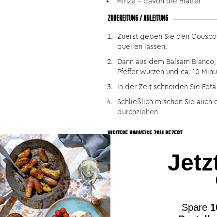
Minze - davon die Blätter
ZUBEREITUNG / ANLEITUNG
Zuerst geben Sie den Couscou
quellen lassen.
Dann aus dem Balsam Bianco, 
Pfeffer würzen und ca. 10 Minu
In der Zeit schneiden Sie Feta
Schließlich mischen Sie auch
durchziehen.
WEITERE HINWEISE ZUM REZEPT
Unser Tipp: Nach Geschmack kön
Jetz
Die hier verwendeten Wajos-P
Spare
1