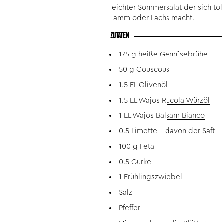
leichter Sommersalat der sich to
Lamm
oder
Lachs
macht.
ZUTATEN
175 g heiße Gemüsebrühe
50 g Couscous
1.5 EL Olivenöl
1.5 EL Wajos Rucola Würzöl
1 EL Wajos Balsam Bianco
0.5 Limette - davon der Saft
100 g Feta
0.5 Gurke
1 Frühlingszwiebel
Salz
Pfeffer