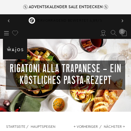
ADVENTSKALENDER SALE ENTDECKEN
‹
›
HERVORRAGEND BEWERTET 4,89/5
0
RIGATONI ALLA TRAPANESE – EIN
KÖSTLICHES PASTA-REZEPT
STARTSEITE
/
HAUPTSPEISEN
← VORHERIGER
/
NÄCHSTER →