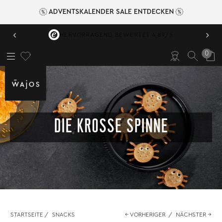
ADVENTSKALENDER SALE ENTDECKEN
‹
›
HERVORRAGEND BEWERTET 4,89/5
0
DIE KROSSE SPINNE
STARTSEITE
/
SNACKS
← VORHERIGER
/
NÄCHSTER →