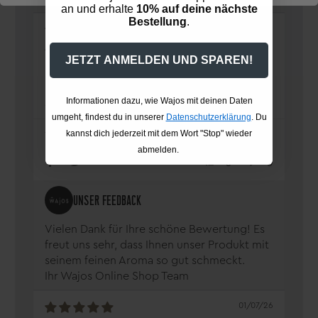
an und erhalte
10% auf deine nächste
Bestellung
.
02/07/26
Andreas Schmidt
JETZT ANMELDEN UND SPAREN!
Einfach lecker
Ein leckeres Tröpfchen mit einem feinen
Informationen dazu, wie Wajos mit deinen Daten
Aroma.
umgeht, findest du in unserer
Datenschutzerklärung
. Du
kannst dich jederzeit mit dem Wort "Stop" wieder
Alter Willi
abmelden.
0
0
Vielen Dank für Ihre schöne Bewertung! Es
freut uns sehr, dass Ihnen unser Produkt mit
seinem feinen Aroma so gut schmeckt.
Ihr Wajos Online Shop Team
01/07/26