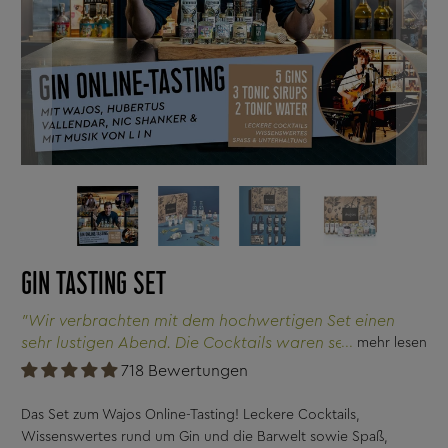
GIN TASTING SET
"Wir verbrachten mit dem hochwertigen Set einen
sehr lustigen Abend. Die Cocktails waren sehr lecker
mehr lesen
und die Infos und Tipps im Video sehr interessant."
718 Bewertungen
Das Set zum Wajos Online-Tasting! Leckere Cocktails,
Wissenswertes rund um Gin und die Barwelt sowie Spaß,