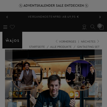
ADVENTSKALENDER SALE ENTDECKEN
‹
›
VERSANDKOSTENFREI AB 49,95 €
0
VORHERIGES
|
NÄCHSTES
STARTSEITE
/
ALLE PRODUKTE
/
GIN TASTING SET