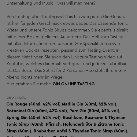
Unterhaltung und Musik - was will man mehr?
Von fruchtig über frühlingshaft bis hin zum puren Gin-Genuss
ist hier für jeden Geschmack etwas dabei. Das passende Tonic
Water und unsere Tonic Sirups bekommen Sie ebenfalls direkt
mit dieser Box mitgeliefert. Außerdem: Das Heft zum Tasting
mit allen Informationen zu unseren Gin-Spezialitäten sowie
kreativen Cocktailrezepten, passend zum Tasting-Event. In
diesem Heft finden Sie auch den Link zum Tasting Video auf
Youtube, welches dauerhaft verfügbar und jederzeit abrufbar
ist. Das Beste: Das Set ist für 2 Personen - so steht Ihrem Gin-
Abend nichts mehr im Wege.
Hier erfahren Sie mehr:
GIN ONLINE TASTING
Set-Inhalt:
Gin Rouge (40ml, 42% vol)
,
Marille Gin (40ml, 42% vol)
,
Botanical Gin (40ml, 42% vol)
,
Pure Gin (50ml, 42% vol)
,
Spring Gin (40ml, 42% vol)
,
Basilikum, Rosmarin & Thymian
Tonic Sirup (40ml)
,
Pfirsich, Holunderblüte & Zitrone Tonic
Sirup (40ml)
,
Rhabarber, Apfel & Thymian Tonic Sirup (40ml)
,