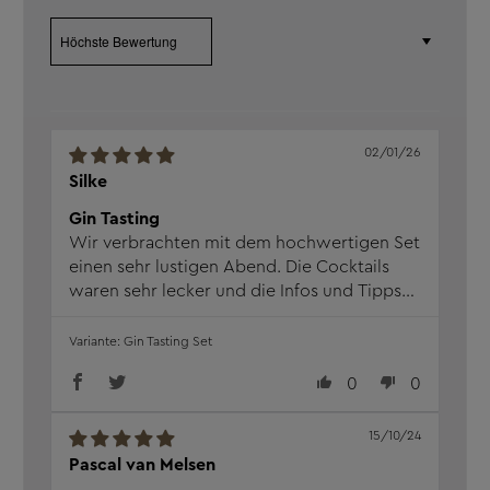
Neben dem informativen Part des Seminars legt der
Sort by
Gastgeber auch Wert auf eine gemütliche Runde.
Anekdoten aus dem Leben in der Brennerei und an der
Theke wechseln sich mit Geschichten über den
Rennsport, die Arbeit mit Roland Trettl und anderen
Erzählungen ab.
02/01/26
Silke
Mit dieser Gin-Box haben Sie ein leckeres Rundum Paket
für die Bar, ein tolles Probierset und das perfekte
Gin Tasting
Geschenkset für Frauen und Männer, für Hobby-Barkeeper
Wir verbrachten mit dem hochwertigen Set
und jeden, bei dem Genuss ganz oben steht. Entdecken
einen sehr lustigen Abend. Die Cocktails
Sie unsere besten Ginspezialitäten mit diesem Probierset
waren sehr lecker und die Infos und Tipps
und erleben und verschenken Sie ein außergewöhnliches
im Video sehr interessant.
Tasting-Event - nicht nur GinLiebhabern!
Gin Tasting Set
0
0
Ein kristallklares Destillat mit dem zartem Orange der
Marille. Weich, reif,herausfordernd.
15/10/24
Pascal van Melsen
Gin Rouge