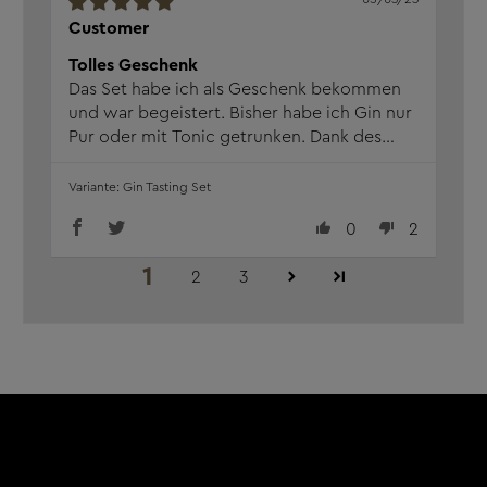
Spritzig und charakteristisch, mit fruchtigfrischem
Customer
Zitrusgeschmack und natürlich der klassischen Bitternote.
Fein, harmonisch, prickelnd lässt es jedem Gin Raum zur
Tolles Geschenk
Entfaltung.
Das Set habe ich als Geschenk bekommen
und war begeistert. Bisher habe ich Gin nur
Spring Gin
Pur oder mit Tonic getrunken. Dank des
Dieser Gin ist alles, was wir am Frühling lieben.
Sets werde ich wohl nun häufiger einen
leckeren Cocktail trinken.
Gin Tasting Set
Rhabarber, Apfelblüte & Thymian Tonic Sirup
0
2
Kein Mainstream - Tonic mit Charakter. Mit diesem Sirup
kommt Vielfalt und Kreativität in die Bar.
1
2
3
Inhalt:
770 ml
Aufbewahrung:
Trocken, wärme- und
lichtgeschützt lagern.
Verantw. Lebensmittel­
Wajos GmbH, Zur Höhe 1, D-56812
unternehmen:
Dohr, www.wajos.de