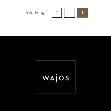
« Vorherige
1
2
3