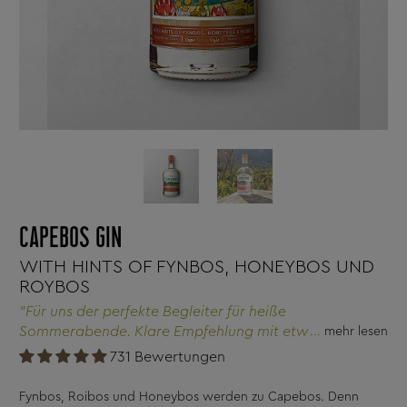
CAPEBOS GIN
WITH HINTS OF FYNBOS, HONEYBOS UND
ROYBOS
"Für uns der perfekte Begleiter für heiße
Sommerabende. Klare Empfehlung mit etwas frischem
mehr lesen
Basilikum und einer Scheibe Zitrone!"
731 Bewertungen
Fynbos, Roibos und Honeybos werden zu Capebos. Denn