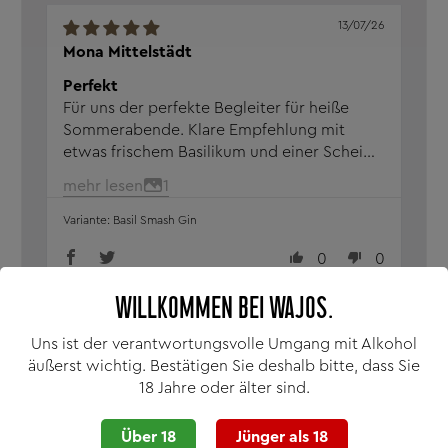
13/07/26
Mona Mittelstädt
Perfekt
Für uns der perfekte Begleiter für heiße
Sommerabende. Klare Empfehlung mit
etwas frischem Basilikum und einer Scheibe
Zitrone!
mehr lesen
1
Basil Smash Gin
0
0
WILLKOMMEN BEI WAJOS.
Uns ist der verantwortungsvolle Umgang mit Alkohol
Vielen Dank für Ihre tolle Bewertung! Es
äußerst wichtig. Bestätigen Sie deshalb bitte, dass Sie
freut uns sehr, dass unser Produkt Ihr
18 Jahre oder älter sind.
perfekter Begleiter für heiße
Sommerabende ist.
Über 18
Jünger als 18
Ihr Wajos Online Shop Team