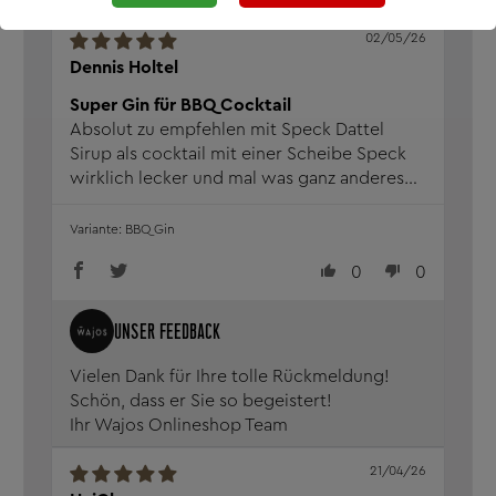
02/05/26
Dennis Holtel
Super Gin für BBQ Cocktail
Absolut zu empfehlen mit Speck Dattel
Sirup als cocktail mit einer Scheibe Speck
wirklich lecker und mal was ganz anderes
muss man einfach probiert haben
BBQ Gin
0
0
Vielen Dank für Ihre tolle Rückmeldung!
Schön, dass er Sie so begeistert!
Ihr Wajos Onlineshop Team
21/04/26