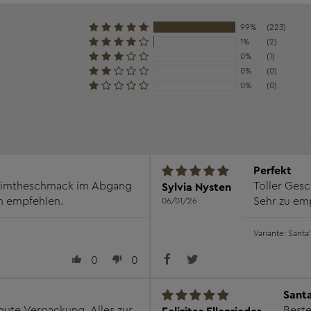
99%
(223)
1%
(2)
0%
(1)
0%
(0)
0%
(0)
Perfekt
r Zimtheschmack im Abgang
Toller Ges
Sylvia Nysten
ich empfehlen.
06/01/26
Santa
0
0
Sant
gute Verpackung. Alles zur
Beste