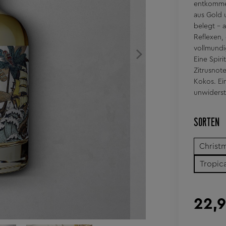
entkommen
aus Gold 
belegt - 
Reflexen,
vollmundi
Eine Spir
Zitrusnot
Kokos. Ei
unwiderst
SORTEN
Christ
Tropica
22,