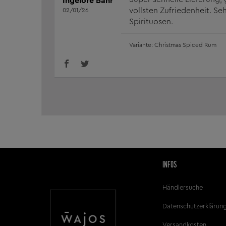
Ingelore Bahr
vollsten Zufriedenheit. S
02/01/26
Spirituosen.
Christmas Spiced Rum
INFOS
Händlersuche
Datenschutzerklärun
Versandkosten