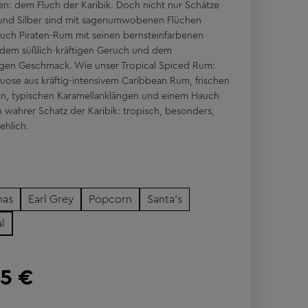
: dem Fluch der Karibik. Doch nicht nur Schätze
und Silber sind mit sagenumwobenen Flüchen
auch Piraten-Rum mit seinen bernsteinfarbenen
 dem süßlich-kräftigen Geruch und dem
gen Geschmack. Wie unser Tropical Spiced Rum:
ituose aus kräftig-intensivem Caribbean Rum, frischen
en, typischen Karamellanklängen und einem Hauch
n wahrer Schatz der Karibik: tropisch, besonders,
ehlich.
mas
Earl Grey
Popcorn
Santa's
l
95 €