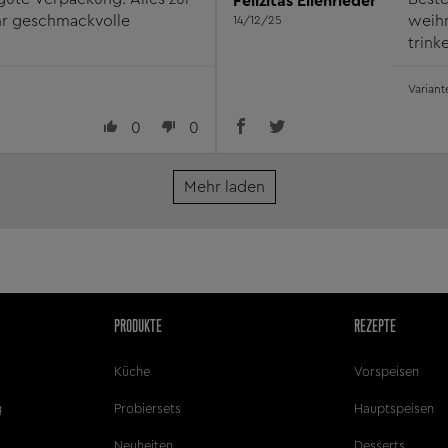
Felizitas Ellenrieder
ehr geschmackvolle
weihn
14/12/25
trink
öfter
0
0
Mehr laden
PRODUKTE
REZEPTE
Küche
Vorspeisen
g
Probiersets
Hauptspeisen
Neuheiten
Desserts