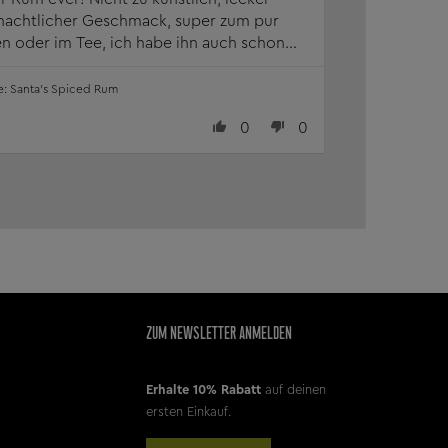
achtlicher Geschmack, super zum pur
en oder im Tee, ich habe ihn auch schon
 verschenkt, kam immer sehr gut an
Santa's Spiced Rum
0
0
ZUM NEWSLETTER ANMELDEN
Erhalte 10% Rabatt
auf deinen
ersten Einkauf.