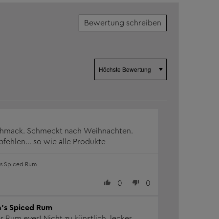
Bewertung schreiben
Sort by
chmack. Schmeckt nach Weihnachten.
Sehr zu empfehlen… so wie alle Produkte
's Spiced Rum
0
0
a's Spiced Rum
r Rum ever! Nicht zu künstlich, lecker