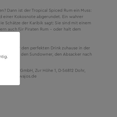
en? Dann ist der Tropical Spiced Rum ein Muss:
nd einer Kokosnote abgerundet. Ein wahrer
ie Schätze der Karibik sagt: Sie sind mit einem
dern auch für Piraten Rum – oder halt dem
 Sie immer den perfekten Drink zuhause in der
nießer. Für den Sundowner, den Absacker nach
tig.
Wajos GmbH, Zur Höhe 1, D-56812 Dohr,
www.wajos.de