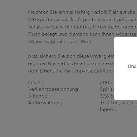
Möchten Sie einmal richtig Karibik Flair auf d
Die Spirituose aus kräftig-intensivem Caribbe
Schatz, wie aus der Karibik: tropisch, besonder
Fluch belegt und niemand kann ihnen widerstehe
Wajos Tropical Spiced Rum.
Also sichern Sie sich diese unvergleichliche S
eigenen Bar. Oder verschenken Sie ihn an Rum
Uns
dem Essen, die Gartenparty, Grillfeier oder ein
Inhalt:
500 ml
Verkehrs­bezeichnung:
Spirituose
Alkohol:
37,8 % vol
Aufbewahrung:
Trocken, wärme-
lagern.