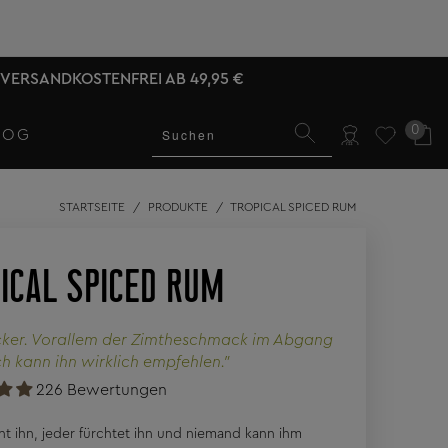
VERSANDKOSTENFREI AB 49,95 €
0
LOG
STARTSEITE
/
PRODUKTE
/
TROPICAL SPICED RUM
ICAL SPICED RUM
cker. Vorallem der Zimtheschmack im Abgang
 Ich kann ihn wirklich empfehlen."
226 Bewertungen
nt ihn, jeder fürchtet ihn und niemand kann ihm