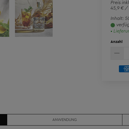
Preis ink
45,9 € / 
Inhalt: 
verfü
• Liefer
Anzahl
ANWENDUNG