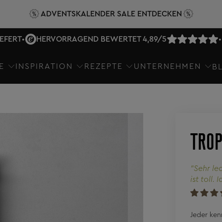
ADVENTSKALENDER SALE ENTDECKEN
IEFERT
•
HERVORRAGEND BEWERTET 4,89/5
•
E
INSPIRATION
REZEPTE
UNTERNEHMEN
B
TROP
"Sehr le
ist toll.
Jeder ken