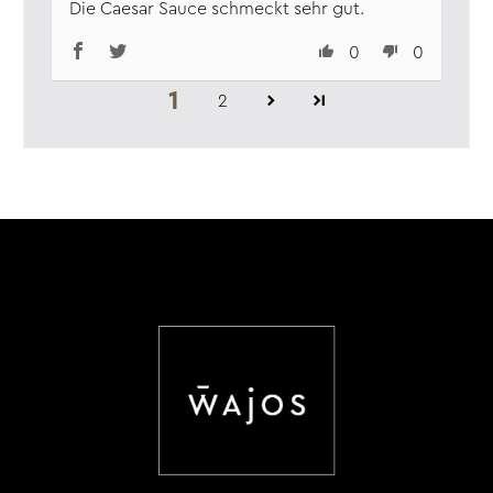
Die Caesar Sauce schmeckt sehr gut.
den Currywurststücken. Das Ganze zum Schluss noch
einmal mit einem Klecks Tomaten-Curry Sauce toppen
0
0
und den Brötchen-Deckel daraufsetzen.
1
2