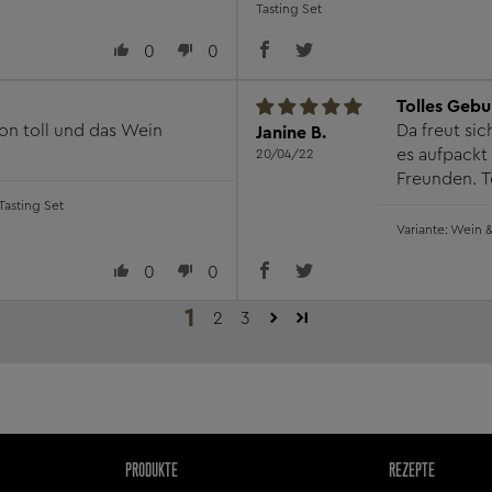
Tasting Set
0
0
Tolles Geb
on toll und das Wein
Da freut si
Janine B.
es aufpackt
20/04/22
Freunden. T
Unterhaltun
Tasting Set
Wein &
0
0
1
2
3
PRODUKTE
REZEPTE