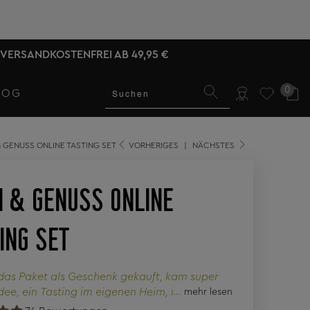
VERSANDKOSTENFREI AB 49,95 €
0
LOG
 GENUSS ONLINE TASTING SET
VORHERIGES
|
NÄCHSTES
 & GENUSS ONLINE
ING SET
as Paket als Geschenk gekauft, kam super
Idee, ein Tasting im eigenen Heim, im eigenen
mehr lesen
d mit viel Ruhe und mit einem super