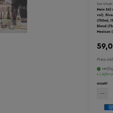
Set-Inhalt:
Mein Stil
vol)
,
Riva
(750ml, 1
Blend (75
Mexican 
59,
Preis ink
verfü
• Lieferu
Anzahl