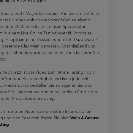
76 Bewertungen
en zu verbinden, ist einfach genial."
1 Secco und 4 Wajos Leckereien - in diesem Set fehlt
nichts für einen gelungenen Wein&Genuss Abend.
zember 2020 wurden mit diesen Spezialitäten
in einem Live-Online-Tasting Aperitif, Vorspeise,
ng, Hauptgang und Dessert zubereitet. Dazu wurde
 passende Glas Wein genossen. Abschließend und
ng des Abends wurde dann noch einen leckerer Gin
ixt.
? Auch jetzt ist das Video zum Online Tasting noch
em Youtube Kanal verfügbar und kann jederzeit
t werden. Also bestellen Sie sich gerne hier das
ss Set. Informationen zu den einzelnen Produkten
e unter Produktbeschreibung.
zum Youtube Video sowie weitere Informationen
ng und den Rezepten finden Sie hier:
Wein & Genuss
sting