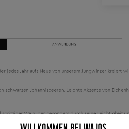
ANWENDUNG
er jedes Jahr aufs Neue von unserem Jungwinzer kreiert wi
on schwarzen Johannisbeeren. Leichte Akzente von Eichenh
d spritziger Wein, der besonders durch seine Leichtigkeit u
WILLKOMMEN BEI WAJOS.