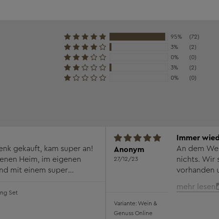
95%
(72)
3%
(2)
0%
(0)
3%
(2)
0%
(0)
Immer wied
enk gekauft, kam super an!
An dem Wein
Anonym
igenen Heim, im eigenen
nichts. Wir 
27/12/23
nd mit einem super
vorhanden und 
st einfach genial.
bereits das
mehr lesen
wird bestim
ing Set
Tasting.
Wein &
Genuss Online