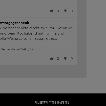
0
0
urtstagsgeschenk
ch die beschenkte direkt zwei mal, wenn sie
 und beim Kochabend mit Familie und
olle Weine zu tollen Essen, dazu
g. Was will man mehr ? :)
 Genuss Online Tasting Set
0
0
ZUM NEWSLETTER ANMELDEN