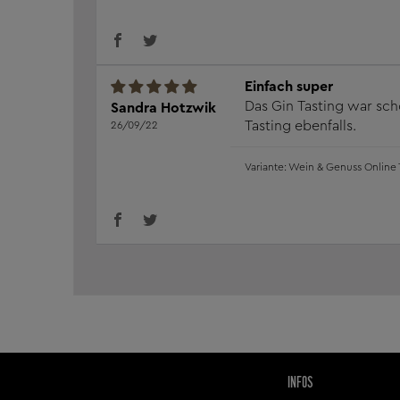
Einfach super
Das Gin Tasting war sch
Sandra Hotzwik
Tasting ebenfalls.
26/09/22
Wein & Genuss Online 
INFOS