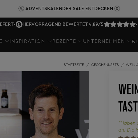
ADVENTSKALENDER SALE ENTDECKEN
IEFERT
•
HERVORRAGEND BEWERTET 4,89/5
•
E
INSPIRATION
REZEPTE
UNTERNEHMEN
B
STARTSEITE
/
GESCHENKSETS
/
WEIN &
WEIN
TAST
"Haben d
an! Die 
Tempo un