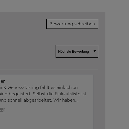
Bewertung schreiben
Sort by
er
& Genuss-Tasting fehlt es einfach an
sind begeistert. Selbst die Einkaufsliste ist
schnell abgearbeitet. Wir haben
 dritte mal dieses Menü gekocht. Und es
1
mt nicht das letzte mal sein… super