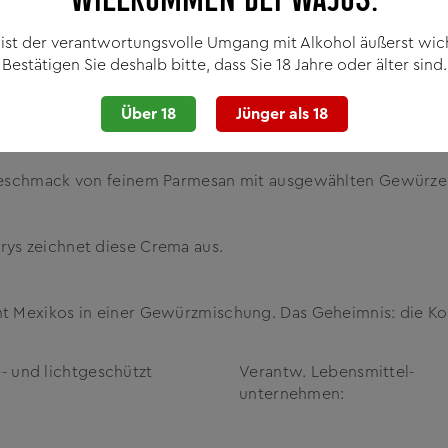
zig und schmeckt auch in Kombination mit einem Schuss Likö
 ist der verantwortungsvolle Umgang mit Alkohol äußerst wich
Bestätigen Sie deshalb bitte, dass Sie 18 Jahre oder älter sind.
ns Glas. Edle Botanicals im Einklang mit den fruchtigen Kl
Über 18
Jünger als 18
Geschmack von feinem Parmesan mit ausgewählten Gewürzen
ys zeichnet diese Crema aus.
 Mexikos in einer Gewürzmischung. Das Geheimnis: die Kom
 und lichtgeschützt
Verantw. Lebensmittel­
unternehmen: