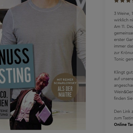
Abendess
3 Weine, 
wirklich 
Am 11. De
gemeinsam 
erster Ga
immer das
zur Krönu
Tonic gem
Klingt gut
auf unser
angeschau
Wein&Genu
finden Si
Den Link 
zum Tasti
Online Ta