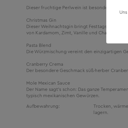
Dieser fruchtige Perlwein ist besonders sprit
Uns
Christmas Gin
Dieser Weihnachtsgin bringt Festtagsgefühle i
von Kardamom, Zimt, Vanille und Chai.
Pasta Blend
Die Würzmischung vereint den einzigartigen 
Cranberry Crema
Der besondere Geschmack süß-herber Cranberr
Mole Mexican Sauce
Der Name sagt’s schon: Das ganze Temperament
typisch mexikanischen Gewürzen.
Aufbewahrung:
Trocken, wärme-
lagern.