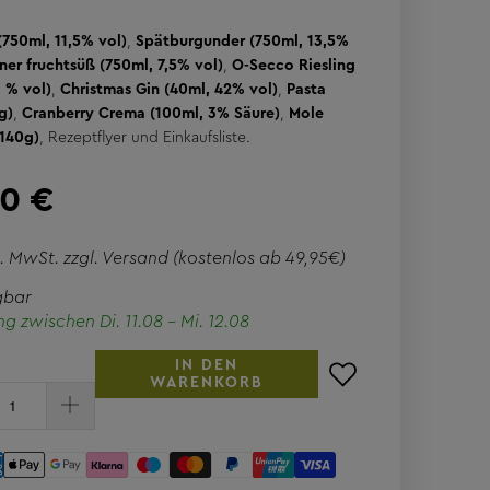
 (750ml, 11,5% vol)
,
Spätburgunder (750ml, 13,5%
ner fruchtsüß (750ml, 7,5% vol)
,
O-Secco Riesling
1 % vol)
,
Christmas Gin (40ml, 42% vol)
,
Pasta
g)
,
Cranberry Crema (100ml, 3% Säure)
,
Mole
(140g)
, Rezeptflyer und Einkaufsliste.
00 €
l. MwSt. zzgl.
Versand
(kostenlos ab 49,95€)
gbar
ng zwischen Di. 11.08 - Mi. 12.08
IN DEN
WARENKORB