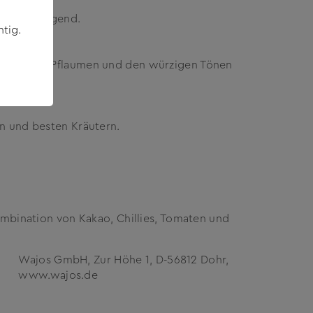
r hervorragend.
tig.
ängen süßer Pflaumen und den würzigen Tönen
 und besten Kräutern.
bination von Kakao, Chillies, Tomaten und
Wajos GmbH, Zur Höhe 1, D-56812 Dohr,
www.wajos.de