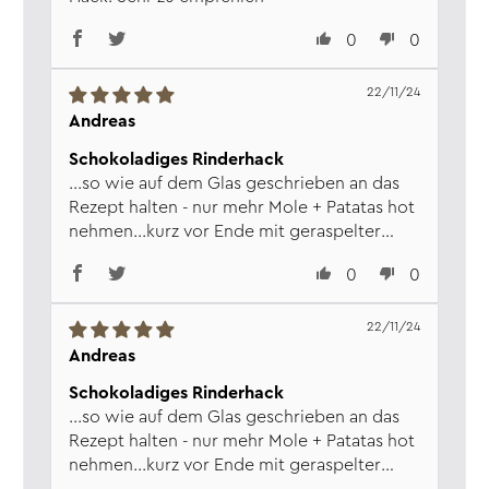
0
0
22/11/24
Andreas
Schokoladiges Rinderhack
...so wie auf dem Glas geschrieben an das
Rezept halten - nur mehr Mole + Patatas hot
nehmen...kurz vor Ende mit geraspelter
Zartbitter-Schoki nach Gusto
0
0
ergänzen...und schon ergibt sich ein
unglaublicher Geschmack...
Sehr zu empfehlen, köstlich...nur die
22/11/24
Reduzierung auf 120 Gramm im Glas ist
Andreas
nicht so schön...;-((
Schokoladiges Rinderhack
...so wie auf dem Glas geschrieben an das
Rezept halten - nur mehr Mole + Patatas hot
nehmen...kurz vor Ende mit geraspelter
Zartbitter-Schoki nach Gusto