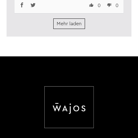
0
0
ergänzen...und schon ergibt sich ein
unglaublicher Geschmack...
Sehr zu empfehlen, köstlich...nur die
Mehr laden
Reduzierung auf 120 Gramm im Glas ist
nicht so schön...;-((