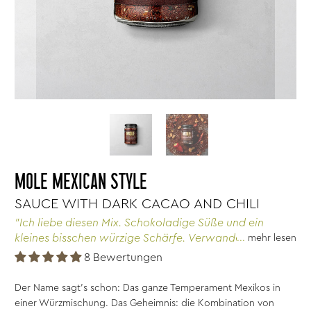
MOLE MEXICAN STYLE
SAUCE WITH DARK CACAO AND CHILI
"Ich liebe diesen Mix. Schokoladige Süße und ein
kleines bisschen würzige Schärfe. Verwandelt zB
mehr lesen
Gurkenscheiben in köstliche kleine Snacks
8 Bewertungen
zwischendurch."
Der Name sagt’s schon: Das ganze Temperament Mexikos in
einer Würzmischung. Das Geheimnis: die Kombination von