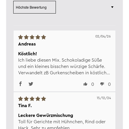
Kohlenhydrate:
65 g
Sort by
davon Zucker:
59,6 g
Eiweiß:
7,3 g
Salz:
3,2 g
Verantw. Lebensmittel­
Wajos GmbH, Zur Höhe 1, D-56812
unternehmen:
Dohr, www.wajos.de
02/04/26
Andreas
Köstlich!
Ich liebe diesen Mix. Schokoladige Süße
und ein kleines bisschen würzige Schärfe.
Verwandelt zB Gurkenscheiben in köstliche
kleine Snacks zwischendurch.
0
0
15/12/24
Tina F.
Leckere Gewürzmischung
Toll für Gerichte mit Hühnchen, Rind oder
Hack. Sehr zu empfehlen