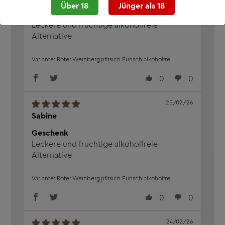
Über 18
Jünger als 18
Geschenk
Leckere und fruchtige alkoholfreie
Alternative
Roter Weinbergpfirsich Punsch alkoholfrei
0
0
25/02/26
Sabine
Geschenk
Leckere und fruchtige alkoholfreie
Alternative
Roter Weinbergpfirsich Punsch alkoholfrei
0
0
24/02/26