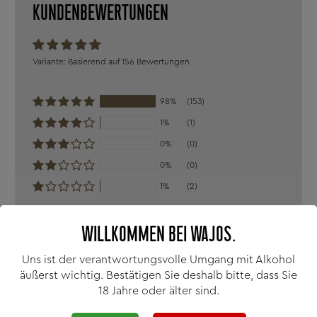
Allgemeinen FAQ
.
KUNDENBEWERTUNGEN
Basierend auf 156 Bewertungen
98%
(153)
1%
(1)
0%
(0)
0%
(0)
1%
(2)
Sort by
WILLKOMMEN BEI WAJOS.
Uns ist der verantwortungsvolle Umgang mit Alkohol
äußerst wichtig. Bestätigen Sie deshalb bitte, dass Sie
18 Jahre oder älter sind.
25/02/26
Sabine