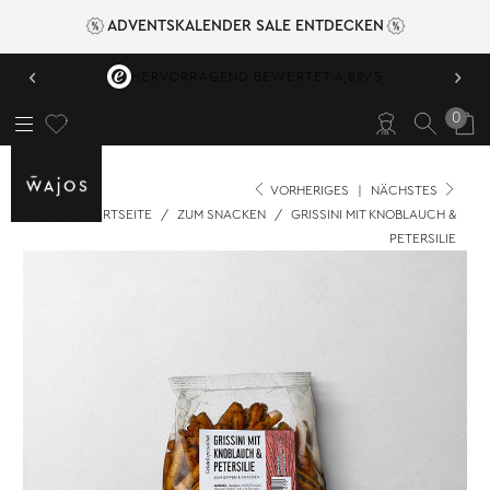
ADVENTSKALENDER SALE ENTDECKEN
‹
›
VERSANDKOSTENFREI AB 49,95 €
0
VORHERIGES
|
NÄCHSTES
STARTSEITE
/
ZUM SNACKEN
/
GRISSINI MIT KNOBLAUCH &
PETERSILIE