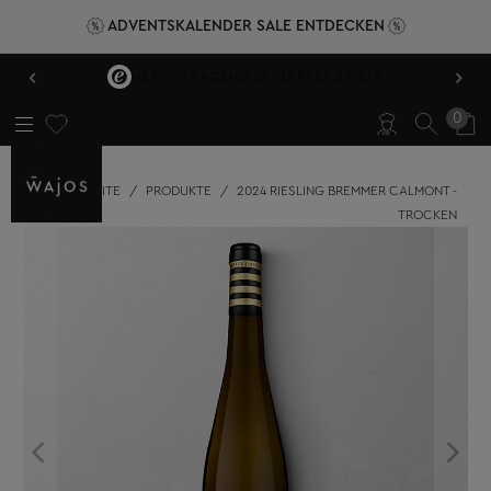
ADVENTSKALENDER SALE ENTDECKEN
‹
›
HERVORRAGEND BEWERTET 4,89/5
0
STARTSEITE
/
PRODUKTE
/
2024 RIESLING BREMMER CALMONT -
TROCKEN