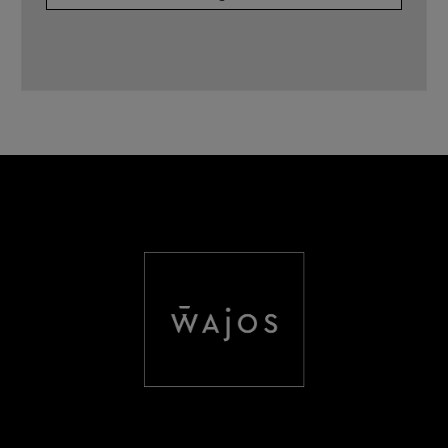
Verkehrs­bezeichnung:
Wein
Säuregehalt:
6,2 g/l
Alkohol:
12,5 % vol
Aufbewahrung:
Trocken, wärme- und
lichtgeschützt lagern.
Nährwerte:
Angaben pro 100ml
Energie:
310 kJ / 74 kcal
Kohlenhydrate:
1,4 g
davon Zucker:
0,7 g
Verantw. Lebensmittel­
Weingut Walter J. Oster,
unternehmen:
Moselweinstrasse 14, 56814
Ediger-Eller