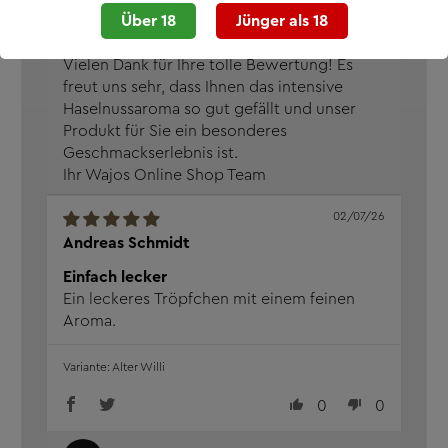
Über 18
Jünger als 18
Vielen Dank für Ihre tolle Bewertung! Es
freut uns sehr, dass Ihnen das intensive
Haselnussaroma so gut gefällt und unser
Produkt für Sie ein besonderes
Geschmackserlebnis ist.
Ihr Wajos Online Shop Team
02/07/26
Andreas Schmidt
Einfach lecker
Ein leckeres Tröpfchen mit einem feinen
Aroma.
Alter Willi
0
0