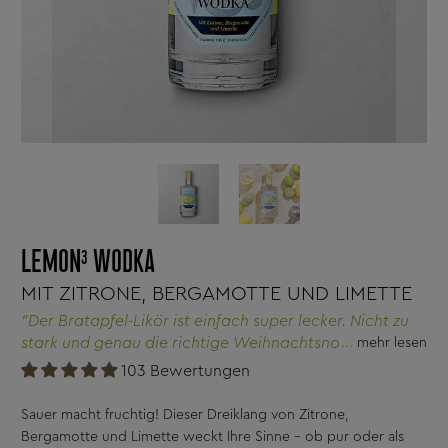
LEMON³ WODKA
MIT ZITRONE, BERGAMOTTE UND LIMETTE
"Der Bratapfel-Likör ist einfach super lecker. Nicht zu
stark und genau die richtige Weihnachtsnote.
mehr lesen
Allerdings schmeckt er so gut, dass man ihn nicht nur
103 Bewertungen
zur Weihnachtszeit genießen möchte. Hat im
Freundeskreis so reißenden Absatz gefunden, dass ich
Sauer macht fruchtig! Dieser Dreiklang von Zitrone,
schnell nachbestellen musste."
Bergamotte und Limette weckt Ihre Sinne – ob pur oder als