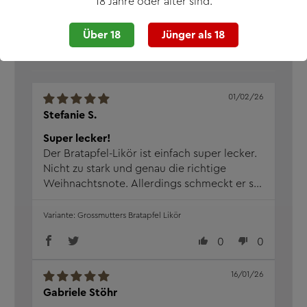
18 Jahre oder älter sind.
Sort by
Über 18
Jünger als 18
01/02/26
Stefanie S.
Super lecker!
Der Bratapfel-Likör ist einfach super lecker.
Nicht zu stark und genau die richtige
Weihnachtsnote. Allerdings schmeckt er so
gut, dass man ihn nicht nur zur
Weihnachtszeit genießen möchte. Hat im
Grossmutters Bratapfel Likör
Freundeskreis so reißenden Absatz
0
0
gefunden, dass ich schnell nachbestellen
musste.
16/01/26
Gabriele Stöhr