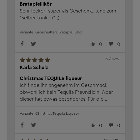
Bratapfellikör
Sehr lecker! super als Geschenk....und zum
"selber trinken" ;)
Grossmutters Bratapfel Likör
0
0
12/01/26
Karla Schulz
Christmas TEQUILA liqueur
Ich finde ihn angenehm im Geschmack
obwohl ich kein Tequila Freund bin. Aber
dieser hat etwas besonderes. Für die
Weihnachtszeit etwas tolles mit Freunden
zu genießen. Schnelle Lieferung und gut
Christmas Tequila Liqueur
verpackt.Super
0
0