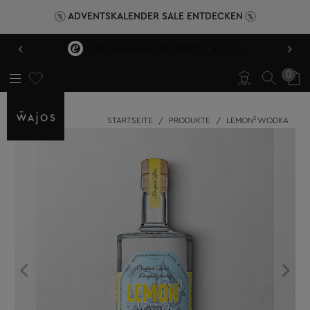
ADVENTSKALENDER SALE ENTDECKEN
‹
›
HERVORRAGEND BEWERTET 4,89/5
0
STARTSEITE
/
PRODUKTE
/
LEMON³ WODKA