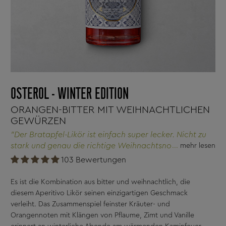
OSTEROL - WINTER EDITION
ORANGEN-BITTER MIT WEIHNACHTLICHEN
GEWÜRZEN
"Der Bratapfel-Likör ist einfach super lecker. Nicht zu
stark und genau die richtige Weihnachtsnote.
mehr lesen
Allerdings schmeckt er so gut, dass man ihn nicht nur
103 Bewertungen
zur Weihnachtszeit genießen möchte. Hat im
Freundeskreis so reißenden Absatz gefunden, dass ich
Es ist die Kombination aus bitter und weihnachtlich, die
schnell nachbestellen musste."
diesem Aperitivo Likör seinen einzigartigen Geschmack
verleiht. Das Zusammenspiel feinster Kräuter- und
Orangennoten mit Klängen von Pflaume, Zimt und Vanille