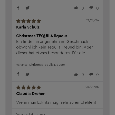
0
0
12/01/26
Karla Schulz
Christmas TEQUILA liqueur
Ich finde ihn angenehm im Geschmack
obwohl ich kein Tequila Freund bin. Aber
dieser hat etwas besonderes. Für die
Weihnachtszeit etwas tolles mit Freunden
zu genießen. Schnelle Lieferung und gut
Christmas Tequila Liqueur
verpackt.Super
0
0
05/01/26
Claudia Dreher
Wenn man Lakritz mag, sehr zu empfehlen!
Lakritz Likör