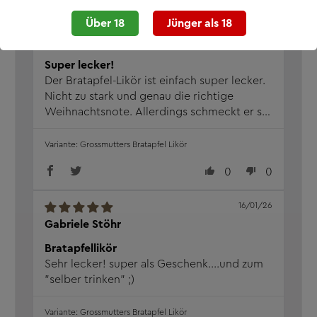
01/02/26
Über 18
Jünger als 18
Stefanie S.
Super lecker!
Der Bratapfel-Likör ist einfach super lecker.
Nicht zu stark und genau die richtige
Weihnachtsnote. Allerdings schmeckt er so
gut, dass man ihn nicht nur zur
Weihnachtszeit genießen möchte. Hat im
Grossmutters Bratapfel Likör
Freundeskreis so reißenden Absatz
0
0
gefunden, dass ich schnell nachbestellen
musste.
16/01/26
Gabriele Stöhr
Bratapfellikör
Sehr lecker! super als Geschenk....und zum
"selber trinken" ;)
Grossmutters Bratapfel Likör