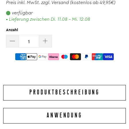
Preis inkl. MwSt. zzgl.
Versand
(kostenlos ab 49,95€)
verfügbar
• Lieferung zwischen Di. 11.08 - Mi. 12.08
Anzahl
PRODUKTBESCHREIBUNG
Gewürze und Mischungen aus Bockshornklee,
ANWENDUNG
Schwarzkümmel, Piment, Oregano und Ingwer sind für Sie
kein Fremdwort? Dann begeben Sie sich mit uns auf eine