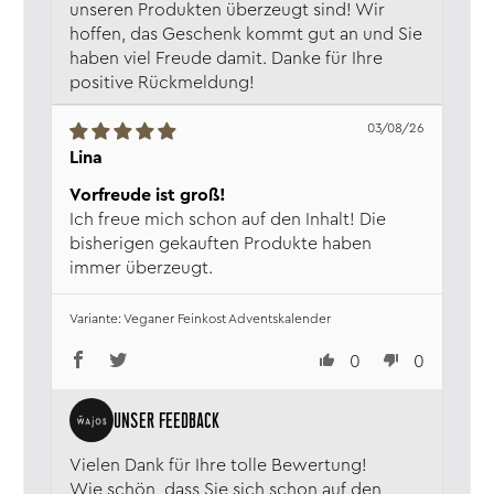
diesem Adventskalender finden Sie alles, was Gourmet
unseren Produkten überzeugt sind! Wir
Herzen höherschlagen lässt.
hoffen, das Geschenk kommt gut an und Sie
haben viel Freude damit. Danke für Ihre
Verkehrs­bezeichnung:
Adventskalender
positive Rückmeldung!
Aufbewahrung:
Trocken, wärme - und
lichtgeschützt lagern.
03/08/26
Verantw. Lebensmittel­
Wajos GmbH, Zur Höhe 1, D-56812
Lina
unternehmen:
Dohr, www.wajos.de
Vorfreude ist groß!
Ich freue mich schon auf den Inhalt! Die
bisherigen gekauften Produkte haben
immer überzeugt.
Veganer Feinkost Adventskalender
0
0
Vielen Dank für Ihre tolle Bewertung!
Wie schön, dass Sie sich schon auf den