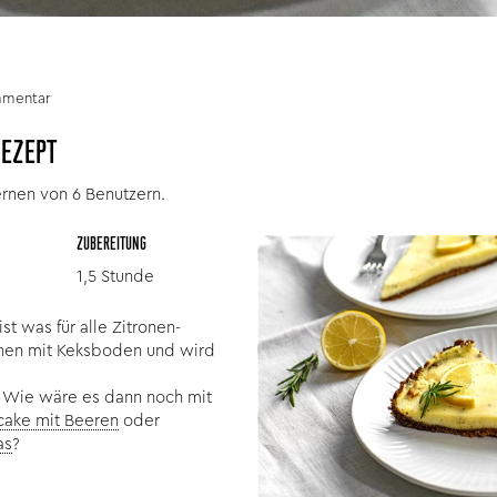
mmentar
REZEPT
ernen von 6 Benutzern.
ZUBEREITUNG
1,5 Stunde
t was für alle Zitronen-
chen mit Keksboden und wird
? Wie wäre es dann noch mit
ake mit Beeren
oder
as
?