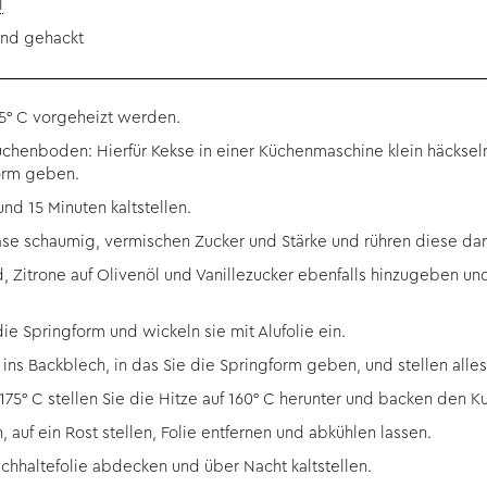
l
und gehackt
75° C vorgeheizt werden.
henboden: Hierfür Kekse in einer Küchenmaschine klein häckseln,
form geben.
nd 15 Minuten kaltstellen.
äse schaumig, vermischen Zucker und Stärke und rühren diese dar
 Zitrone auf Olivenöl und Vanillezucker ebenfalls hinzugeben und
die Springform und wickeln sie mit Alufolie ein.
r ins Backblech, in das Sie die Springform geben, und stellen all
175° C stellen Sie die Hitze auf 160° C herunter und backen den K
uf ein Rost stellen, Folie entfernen und abkühlen lassen.
ischhaltefolie abdecken und über Nacht kaltstellen.