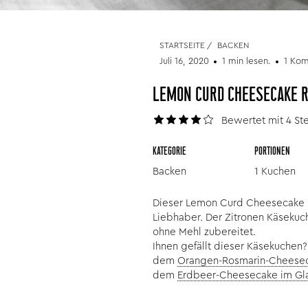
STARTSEITE
/
BACKEN
Juli 16, 2020
1 min lesen.
1 Ko
LEMON CURD CHEESECAKE 
Bewertet mit 4 St
KATEGORIE
PORTIONEN
Backen
1 Kuchen
Dieser Lemon Curd Cheesecake is
Liebhaber. Der Zitronen Käseku
ohne Mehl zubereitet.
Ihnen gefällt dieser Käsekuchen
dem
Orangen-Rosmarin-Cheesec
dem
Erdbeer-Cheesecake im Gl