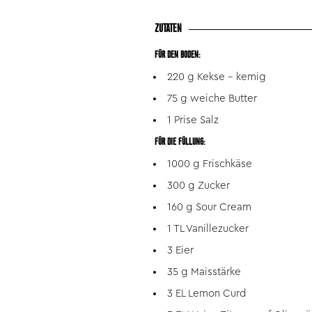
ZUTATEN
FÜR DEN BODEN:
220 g Kekse - kemig
75 g weiche Butter
1 Prise Salz
FÜR DIE FÜLLUNG:
1000 g Frischkäse
300 g Zucker
160 g Sour Cream
1 TL Vanillezucker
3 Eier
35 g Maisstärke
3 EL Lemon Curd