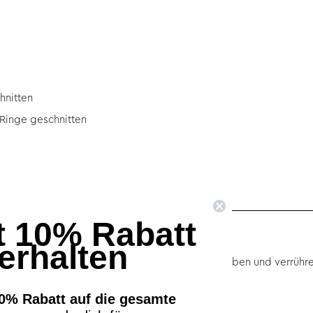
hnitten
 Ringe geschnitten
t 10% Rabatt
erhalten
em Blend und 2 TL Olivenöl in eine Schüssel geben und verrühre
und kurz ziehen lassen.
0% Rabatt auf die gesamte