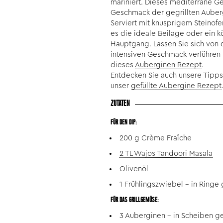
mariniert. Dieses mediterrane G
Geschmack der gegrillten Auber
Serviert mit knusprigem Steinofe
es die ideale Beilage oder ein k
Hauptgang. Lassen Sie sich von
intensiven Geschmack verführen
dieses
Auberginen Rezept
.
Entdecken Sie auch unsere Tipp
unser
gefüllte Aubergine Rezept
ZUTATEN
FÜR DEN DIP:
200 g Crème Fraîche
2 TL Wajos Tandoori Masala
Olivenöl
1 Frühlingszwiebel – in Ringe
FÜR DAS GRILLGEMÜSE:
3 Auberginen – in Scheiben g