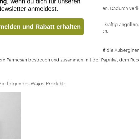
ung
, wenn du dich für unseren
ewsletter anmeldest.
eiden Seiten salzen und auf ein Küchentuch legen. Dadurch verl
grillt werden.
mit Olivenöl bestreichen und von beiden Seiten kräftig angrillen.
melden und Rabatt erhalten
n bestreichen und den Schafskäse darauf verteilen.
zen und die Paprikaringe darin anbraten.
inen geschmolzen ist, die Frühlingszwiebeln auf die Aubergine
em Parmesan bestreuen und zusammen mit der Paprika, dem Rucol
Sie folgendes Wajos-Produkt: