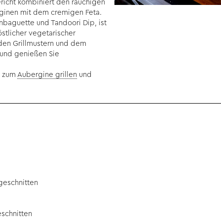
ericht kombiniert den rauchigen
ginen mit dem cremigen Feta.
nbaguette und Tandoori Dip, ist
östlicher vegetarischer
 den Grillmustern und dem
 und genießen Sie
s zum
Aubergine grillen
und
.
 geschnitten
eschnitten