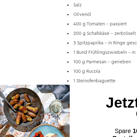
Salz
Olivenöl
400 g Tomaten – passiert
200 g Schafskäse – zerbröselt
3 Spitzpaprika – in Ringe gesc
1 Bund Frühlingszwiebeln – in
100 g Parmesan – gerieben
100 g Rucola
1 Steinofenbaguette
ZUBEREITUNG / ANLEITUNG
Jetz
FÜR DEN DIP:
Crème fraîche zusammen mit d
Frühlingszwiebel hinzugeben 
Spare
1
FÜR DAS GRILLGEMÜSE: