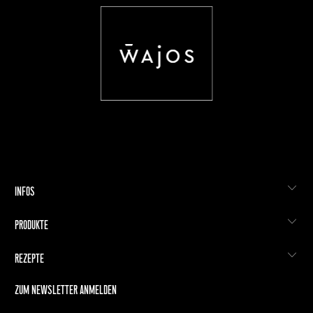
Energie:
1517 kJ / 362 kcal
Fett:
9 g
davon gesättigte
Fettsäuren:
1 g
Kohlenhydrate:
48 g
davon Zucker:
33 g
Eiweiß:
13 g
Salz:
0,5 g
Verantw. Lebensmittel­
Wajos GmbH, Zur Höhe 1, D-56812
unternehmen:
Dohr, www.wajos.de
INFOS
PRODUKTE
REZEPTE
ZUM NEWSLETTER ANMELDEN