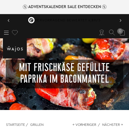
ADVENTSKALENDER SALE ENTDECKEN
‹
›
HERVORRAGEND BEWERTET 4,89/5
0
MIT FRISCHKÄSE GEFÜLLTE
PAPRIKA IM BACONMANTEL
STARTSEITE
/
GRILLEN
← VORHERIGER
/
NÄCHSTER →